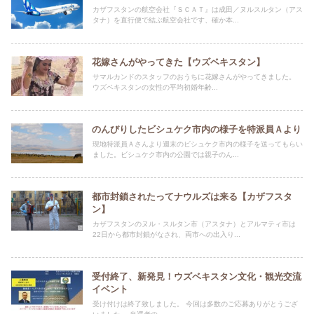
カザフスタンの航空会社『ＳＣＡＴ』は成田／ヌルスルタン（アス
タナ）を直行便で結ぶ航空会社です、確か本...
花嫁さんがやってきた【ウズベキスタン】
サマルカンドのスタッフのおうちに花嫁さんがやってきました。
ウズベキスタンの女性の平均初婚年齢...
のんびりしたビシュケク市内の様子を特派員Ａより
現地特派員Ａさんより週末のビシュケク市内の様子を送ってもらい
ました。ビシュケク市内の公園では親子のん...
都市封鎖されたってナウルズは来る【カザフスタ
ン】
カザフスタンのヌル・スルタン市（アスタナ）とアルマティ市は
22日から都市封鎖がなされ、両市への出入り...
受付終了、新発見！ウズベキスタン文化・観光交流
イベント
受け付けは終了致しました。 今回は多数のご応募ありがとうござ